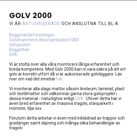
GOLV 2000
VI ÄR
AKTUORISERADE
OCH ANSLUTNA TILL BL.A.
Byggmästarföreningen
Golvbranchens riksorganisation GBR
Golvpoolen
Byggettan
GVK
Vi är stolta över alla våra montörers långa erfarenhet och
breda kompetens. Med Golv 2000 kan ni vara säkra på att ert
golv är korrekt utfört då vi är aukoriserade golvläggare. Läs
mer om vad det innebär
här
.
Vi monterar alla slags mattor såsom linoleum, laminat, plast
och textilmattor och välkomnar gärna stora golvprojekt i
dessa material - naturligtvis enligt
GVK
. Utöver detta har vi
även bred erfarenhet av massiva trägolv, stavparkett i
mönster, tilja osv.
Förutom detta arbetar vi även med inklädnad av trappor och
gradänger samt slipning och många olika behandlingar av
trägolv.